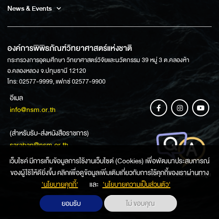
News & Events
องค์การพิพิธภัณฑ์วิทยาศาสตร์แห่งชาติ
กระทรวงการอุดมศึกษา วิทยาศาสตร์วิจัยและนวัตกรรม 39 หมู่ 3 ต.คลองห้า
อ.คลองหลวง จ.ปทุมธานี 12120
โทร: 02577-9999, แฟกซ์ 02577-9900
อีเมล
info@nsm.or.th
(สำหรับรับ-ส่งหนังสือราชการ)
saraban@nsm.or.th
เว็บไซค์ มีการเก็บข้อมูลการใช้งานเว็บไซต์ (Cookies) เพื่อพัฒนาประสบการณ์
ของผู้ใช้ให้ดียิ่งขึ้น คลิกเพื่อดูข้อมูลเพิ่มเติมเกี่ยวกับการใช้คุกกี้ของเราผ่านทาง
ช่องทางการสอบถามข้อมูล
‘นโยบายคุกกี้’
และ
‘นโยบายความเป็นส่วนตัว'
ยอมรับ
ไม่ ขอบคุณ