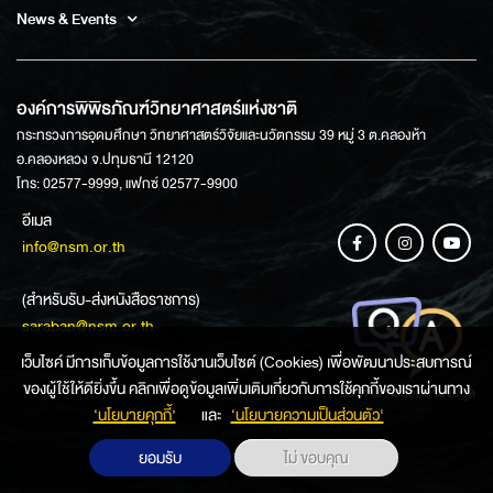
News & Events
องค์การพิพิธภัณฑ์วิทยาศาสตร์แห่งชาติ
กระทรวงการอุดมศึกษา วิทยาศาสตร์วิจัยและนวัตกรรม 39 หมู่ 3 ต.คลองห้า
อ.คลองหลวง จ.ปทุมธานี 12120
โทร: 02577-9999, แฟกซ์ 02577-9900
อีเมล
info@nsm.or.th
(สำหรับรับ-ส่งหนังสือราชการ)
saraban@nsm.or.th
เว็บไซค์ มีการเก็บข้อมูลการใช้งานเว็บไซต์ (Cookies) เพื่อพัฒนาประสบการณ์
ของผู้ใช้ให้ดียิ่งขึ้น คลิกเพื่อดูข้อมูลเพิ่มเติมเกี่ยวกับการใช้คุกกี้ของเราผ่านทาง
ช่องทางการสอบถามข้อมูล
‘นโยบายคุกกี้’
และ
‘นโยบายความเป็นส่วนตัว'
ยอมรับ
ไม่ ขอบคุณ