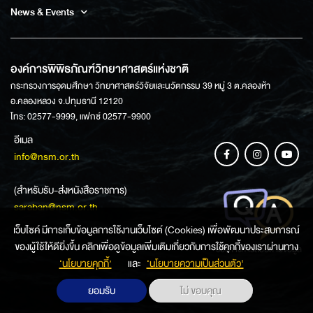
News & Events
องค์การพิพิธภัณฑ์วิทยาศาสตร์แห่งชาติ
กระทรวงการอุดมศึกษา วิทยาศาสตร์วิจัยและนวัตกรรม 39 หมู่ 3 ต.คลองห้า
อ.คลองหลวง จ.ปทุมธานี 12120
โทร: 02577-9999, แฟกซ์ 02577-9900
อีเมล
info@nsm.or.th
(สำหรับรับ-ส่งหนังสือราชการ)
saraban@nsm.or.th
เว็บไซค์ มีการเก็บข้อมูลการใช้งานเว็บไซต์ (Cookies) เพื่อพัฒนาประสบการณ์
ของผู้ใช้ให้ดียิ่งขึ้น คลิกเพื่อดูข้อมูลเพิ่มเติมเกี่ยวกับการใช้คุกกี้ของเราผ่านทาง
ช่องทางการสอบถามข้อมูล
‘นโยบายคุกกี้’
และ
‘นโยบายความเป็นส่วนตัว'
ยอมรับ
ไม่ ขอบคุณ