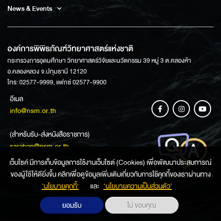
News & Events
องค์การพิพิธภัณฑ์วิทยาศาสตร์แห่งชาติ
กระทรวงการอุดมศึกษา วิทยาศาสตร์วิจัยและนวัตกรรม 39 หมู่ 3 ต.คลองห้า
อ.คลองหลวง จ.ปทุมธานี 12120
โทร: 02577-9999, แฟกซ์ 02577-9900
อีเมล
info@nsm.or.th
(สำหรับรับ-ส่งหนังสือราชการ)
saraban@nsm.or.th
เว็บไซค์ มีการเก็บข้อมูลการใช้งานเว็บไซต์ (Cookies) เพื่อพัฒนาประสบการณ์
ของผู้ใช้ให้ดียิ่งขึ้น คลิกเพื่อดูข้อมูลเพิ่มเติมเกี่ยวกับการใช้คุกกี้ของเราผ่านทาง
ช่องทางการสอบถามข้อมูล
‘นโยบายคุกกี้’
และ
‘นโยบายความเป็นส่วนตัว'
ยอมรับ
ไม่ ขอบคุณ