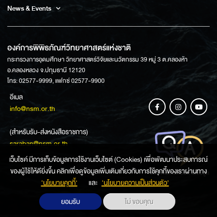
News & Events
องค์การพิพิธภัณฑ์วิทยาศาสตร์แห่งชาติ
กระทรวงการอุดมศึกษา วิทยาศาสตร์วิจัยและนวัตกรรม 39 หมู่ 3 ต.คลองห้า
อ.คลองหลวง จ.ปทุมธานี 12120
โทร: 02577-9999, แฟกซ์ 02577-9900
อีเมล
info@nsm.or.th
(สำหรับรับ-ส่งหนังสือราชการ)
saraban@nsm.or.th
เว็บไซค์ มีการเก็บข้อมูลการใช้งานเว็บไซต์ (Cookies) เพื่อพัฒนาประสบการณ์
ของผู้ใช้ให้ดียิ่งขึ้น คลิกเพื่อดูข้อมูลเพิ่มเติมเกี่ยวกับการใช้คุกกี้ของเราผ่านทาง
ช่องทางการสอบถามข้อมูล
‘นโยบายคุกกี้’
และ
‘นโยบายความเป็นส่วนตัว'
ยอมรับ
ไม่ ขอบคุณ