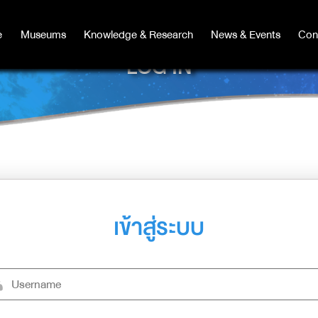
e
e
Museums
Museums
Knowledge & Research
Knowledge & Research
News & Events
News & Events
Con
Co
LOG IN
เข้าสู่ระบบ