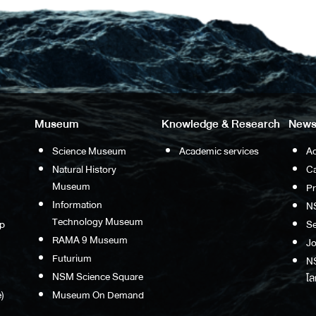
Museum
Knowledge & Research
News
Science Museum
Academic services
Ac
Natural History
Ca
Museum
P
Information
N
Technology Museum
p
S
RAMA 9 Museum
Jo
Futurium
NS
NSM Science Square
โล
)
Museum On Demand