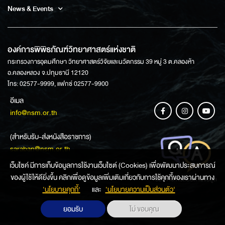
News & Events
องค์การพิพิธภัณฑ์วิทยาศาสตร์แห่งชาติ
กระทรวงการอุดมศึกษา วิทยาศาสตร์วิจัยและนวัตกรรม 39 หมู่ 3 ต.คลองห้า
อ.คลองหลวง จ.ปทุมธานี 12120
โทร: 02577-9999, แฟกซ์ 02577-9900
อีเมล
info@nsm.or.th
(สำหรับรับ-ส่งหนังสือราชการ)
saraban@nsm.or.th
เว็บไซค์ มีการเก็บข้อมูลการใช้งานเว็บไซต์ (Cookies) เพื่อพัฒนาประสบการณ์
ของผู้ใช้ให้ดียิ่งขึ้น คลิกเพื่อดูข้อมูลเพิ่มเติมเกี่ยวกับการใช้คุกกี้ของเราผ่านทาง
ช่องทางการสอบถามข้อมูล
‘นโยบายคุกกี้’
และ
‘นโยบายความเป็นส่วนตัว'
ยอมรับ
ไม่ ขอบคุณ