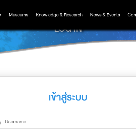
e
e
Museums
Museums
Knowledge & Research
Knowledge & Research
News & Events
News & Events
Con
Co
LOG IN
เข้าสู่ระบบ