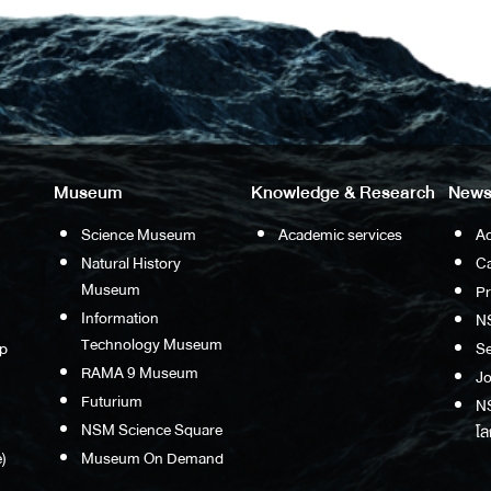
Museum
Knowledge & Research
News
Science Museum
Academic services
Ac
Natural History
Ca
Museum
P
Information
N
Technology Museum
p
S
RAMA 9 Museum
Jo
Futurium
NS
NSM Science Square
โล
)
Museum On Demand