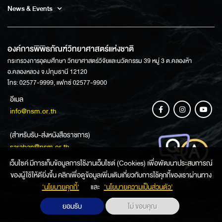
News & Events
องค์การพิพิธภัณฑ์วิทยาศาสตร์แห่งชาติ
กระทรวงการอุดมศึกษา วิทยาศาสตร์วิจัยและนวัตกรรม 39 หมู่ 3 ต.คลองห้า
อ.คลองหลวง จ.ปทุมธานี 12120
โทร: 02577-9999, แฟกซ์ 02577-9900
อีเมล
info@nsm.or.th
(สำหรับรับ-ส่งหนังสือราชการ)
saraban@nsm.or.th
เว็บไซค์ มีการเก็บข้อมูลการใช้งานเว็บไซต์ (Cookies) เพื่อพัฒนาประสบการณ์
ของผู้ใช้ให้ดียิ่งขึ้น คลิกเพื่อดูข้อมูลเพิ่มเติมเกี่ยวกับการใช้คุกกี้ของเราผ่านทาง
ช่องทางการสอบถามข้อมูล
‘นโยบายคุกกี้’
และ
‘นโยบายความเป็นส่วนตัว'
ยอมรับ
ไม่ ขอบคุณ