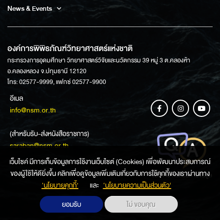
News & Events
องค์การพิพิธภัณฑ์วิทยาศาสตร์แห่งชาติ
กระทรวงการอุดมศึกษา วิทยาศาสตร์วิจัยและนวัตกรรม 39 หมู่ 3 ต.คลองห้า
อ.คลองหลวง จ.ปทุมธานี 12120
โทร: 02577-9999, แฟกซ์ 02577-9900
อีเมล
info@nsm.or.th
(สำหรับรับ-ส่งหนังสือราชการ)
saraban@nsm.or.th
เว็บไซค์ มีการเก็บข้อมูลการใช้งานเว็บไซต์ (Cookies) เพื่อพัฒนาประสบการณ์
ของผู้ใช้ให้ดียิ่งขึ้น คลิกเพื่อดูข้อมูลเพิ่มเติมเกี่ยวกับการใช้คุกกี้ของเราผ่านทาง
ช่องทางการสอบถามข้อมูล
‘นโยบายคุกกี้’
และ
‘นโยบายความเป็นส่วนตัว'
ยอมรับ
ไม่ ขอบคุณ