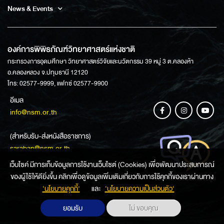
News & Events
องค์การพิพิธภัณฑ์วิทยาศาสตร์แห่งชาติ
กระทรวงการอุดมศึกษา วิทยาศาสตร์วิจัยและนวัตกรรม 39 หมู่ 3 ต.คลองห้า
อ.คลองหลวง จ.ปทุมธานี 12120
โทร: 02577-9999, แฟกซ์ 02577-9900
อีเมล
info@nsm.or.th
(สำหรับรับ-ส่งหนังสือราชการ)
saraban@nsm.or.th
เว็บไซค์ มีการเก็บข้อมูลการใช้งานเว็บไซต์ (Cookies) เพื่อพัฒนาประสบการณ์
ของผู้ใช้ให้ดียิ่งขึ้น คลิกเพื่อดูข้อมูลเพิ่มเติมเกี่ยวกับการใช้คุกกี้ของเราผ่านทาง
ช่องทางการสอบถามข้อมูล
‘นโยบายคุกกี้’
และ
‘นโยบายความเป็นส่วนตัว'
ยอมรับ
ไม่ ขอบคุณ