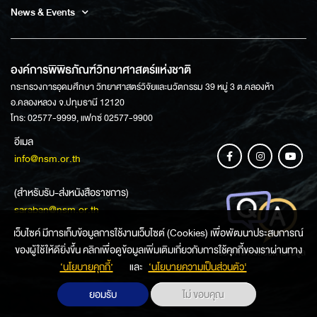
News & Events
องค์การพิพิธภัณฑ์วิทยาศาสตร์แห่งชาติ
กระทรวงการอุดมศึกษา วิทยาศาสตร์วิจัยและนวัตกรรม 39 หมู่ 3 ต.คลองห้า
อ.คลองหลวง จ.ปทุมธานี 12120
โทร: 02577-9999, แฟกซ์ 02577-9900
อีเมล
info@nsm.or.th
(สำหรับรับ-ส่งหนังสือราชการ)
saraban@nsm.or.th
เว็บไซค์ มีการเก็บข้อมูลการใช้งานเว็บไซต์ (Cookies) เพื่อพัฒนาประสบการณ์
ของผู้ใช้ให้ดียิ่งขึ้น คลิกเพื่อดูข้อมูลเพิ่มเติมเกี่ยวกับการใช้คุกกี้ของเราผ่านทาง
ช่องทางการสอบถามข้อมูล
‘นโยบายคุกกี้’
และ
‘นโยบายความเป็นส่วนตัว'
ยอมรับ
ไม่ ขอบคุณ