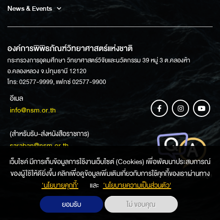
News & Events
องค์การพิพิธภัณฑ์วิทยาศาสตร์แห่งชาติ
กระทรวงการอุดมศึกษา วิทยาศาสตร์วิจัยและนวัตกรรม 39 หมู่ 3 ต.คลองห้า
อ.คลองหลวง จ.ปทุมธานี 12120
โทร: 02577-9999, แฟกซ์ 02577-9900
อีเมล
info@nsm.or.th
(สำหรับรับ-ส่งหนังสือราชการ)
saraban@nsm.or.th
เว็บไซค์ มีการเก็บข้อมูลการใช้งานเว็บไซต์ (Cookies) เพื่อพัฒนาประสบการณ์
ของผู้ใช้ให้ดียิ่งขึ้น คลิกเพื่อดูข้อมูลเพิ่มเติมเกี่ยวกับการใช้คุกกี้ของเราผ่านทาง
ช่องทางการสอบถามข้อมูล
‘นโยบายคุกกี้’
และ
‘นโยบายความเป็นส่วนตัว'
ยอมรับ
ไม่ ขอบคุณ