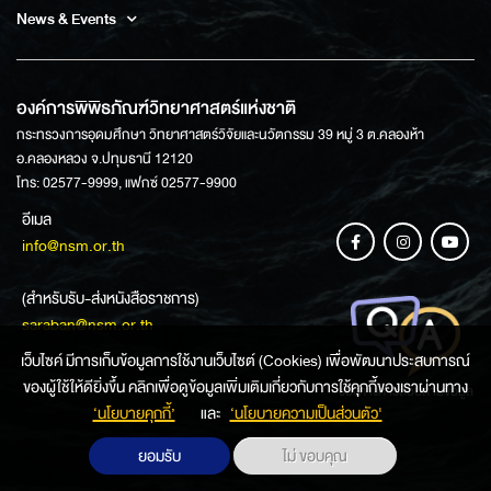
News & Events
องค์การพิพิธภัณฑ์วิทยาศาสตร์แห่งชาติ
กระทรวงการอุดมศึกษา วิทยาศาสตร์วิจัยและนวัตกรรม 39 หมู่ 3 ต.คลองห้า
อ.คลองหลวง จ.ปทุมธานี 12120
โทร: 02577-9999, แฟกซ์ 02577-9900
อีเมล
info@nsm.or.th
(สำหรับรับ-ส่งหนังสือราชการ)
saraban@nsm.or.th
เว็บไซค์ มีการเก็บข้อมูลการใช้งานเว็บไซต์ (Cookies) เพื่อพัฒนาประสบการณ์
ของผู้ใช้ให้ดียิ่งขึ้น คลิกเพื่อดูข้อมูลเพิ่มเติมเกี่ยวกับการใช้คุกกี้ของเราผ่านทาง
ช่องทางการสอบถามข้อมูล
‘นโยบายคุกกี้’
และ
‘นโยบายความเป็นส่วนตัว'
ยอมรับ
ไม่ ขอบคุณ