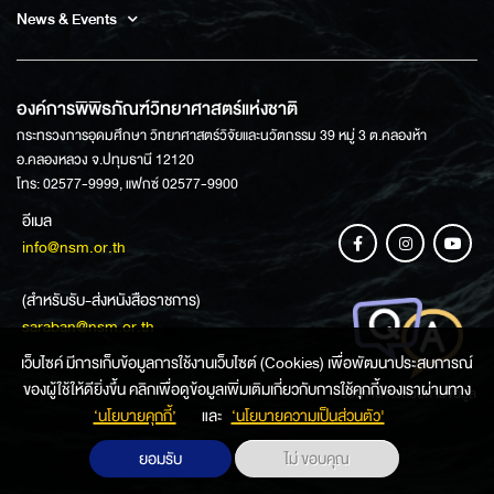
News & Events
องค์การพิพิธภัณฑ์วิทยาศาสตร์แห่งชาติ
กระทรวงการอุดมศึกษา วิทยาศาสตร์วิจัยและนวัตกรรม 39 หมู่ 3 ต.คลองห้า
อ.คลองหลวง จ.ปทุมธานี 12120
โทร: 02577-9999, แฟกซ์ 02577-9900
อีเมล
info@nsm.or.th
(สำหรับรับ-ส่งหนังสือราชการ)
saraban@nsm.or.th
เว็บไซค์ มีการเก็บข้อมูลการใช้งานเว็บไซต์ (Cookies) เพื่อพัฒนาประสบการณ์
ของผู้ใช้ให้ดียิ่งขึ้น คลิกเพื่อดูข้อมูลเพิ่มเติมเกี่ยวกับการใช้คุกกี้ของเราผ่านทาง
ช่องทางการสอบถามข้อมูล
‘นโยบายคุกกี้’
และ
‘นโยบายความเป็นส่วนตัว'
ยอมรับ
ไม่ ขอบคุณ