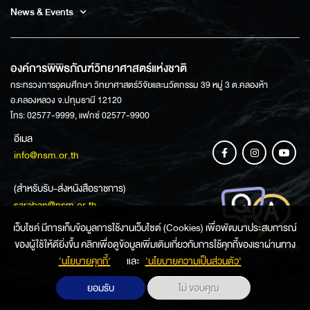
News & Events
องค์การพิพิธภัณฑ์วิทยาศาสตร์แห่งชาติ
กระทรวงการอุดมศึกษา วิทยาศาสตร์วิจัยและนวัตกรรม 39 หมู่ 3 ต.คลองห้า
อ.คลองหลวง จ.ปทุมธานี 12120
โทร: 02577-9999, แฟกซ์ 02577-9900
อีเมล
info@nsm.or.th
(สำหรับรับ-ส่งหนังสือราชการ)
saraban@nsm.or.th
เว็บไซค์ มีการเก็บข้อมูลการใช้งานเว็บไซต์ (Cookies) เพื่อพัฒนาประสบการณ์
ของผู้ใช้ให้ดียิ่งขึ้น คลิกเพื่อดูข้อมูลเพิ่มเติมเกี่ยวกับการใช้คุกกี้ของเราผ่านทาง
ช่องทางการสอบถามข้อมูล
‘นโยบายคุกกี้’
และ
‘นโยบายความเป็นส่วนตัว'
ยอมรับ
ไม่ ขอบคุณ