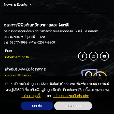
News & Events
องค์การพิพิธภัณฑ์วิทยาศาสตร์แห่งชาติ
กระทรวงการอุดมศึกษา วิทยาศาสตร์วิจัยและนวัตกรรม 39 หมู่ 3 ต.คลองห้า
อ.คลองหลวง จ.ปทุมธานี 12120
โทร: 02577-9999, แฟกซ์ 02577-9900
อีเมล
info@nsm.or.th
(สำหรับรับ-ส่งหนังสือราชการ)
saraban@nsm.or.th
เว็บไซค์ มีการเก็บข้อมูลการใช้งานเว็บไซต์ (Cookies) เพื่อพัฒนาประสบการณ์
ของผู้ใช้ให้ดียิ่งขึ้น คลิกเพื่อดูข้อมูลเพิ่มเติมเกี่ยวกับการใช้คุกกี้ของเราผ่านทาง
ช่องทางการสอบถามข้อมูล
‘นโยบายคุกกี้’
และ
‘นโยบายความเป็นส่วนตัว'
ยอมรับ
ไม่ ขอบคุณ