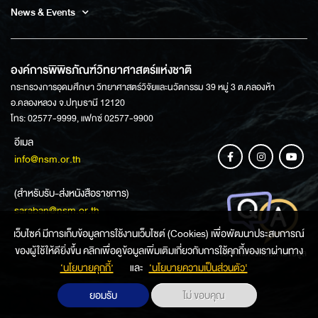
News & Events
องค์การพิพิธภัณฑ์วิทยาศาสตร์แห่งชาติ
กระทรวงการอุดมศึกษา วิทยาศาสตร์วิจัยและนวัตกรรม 39 หมู่ 3 ต.คลองห้า
อ.คลองหลวง จ.ปทุมธานี 12120
โทร: 02577-9999, แฟกซ์ 02577-9900
อีเมล
info@nsm.or.th
(สำหรับรับ-ส่งหนังสือราชการ)
saraban@nsm.or.th
เว็บไซค์ มีการเก็บข้อมูลการใช้งานเว็บไซต์ (Cookies) เพื่อพัฒนาประสบการณ์
ของผู้ใช้ให้ดียิ่งขึ้น คลิกเพื่อดูข้อมูลเพิ่มเติมเกี่ยวกับการใช้คุกกี้ของเราผ่านทาง
ช่องทางการสอบถามข้อมูล
‘นโยบายคุกกี้’
และ
‘นโยบายความเป็นส่วนตัว'
ยอมรับ
ไม่ ขอบคุณ