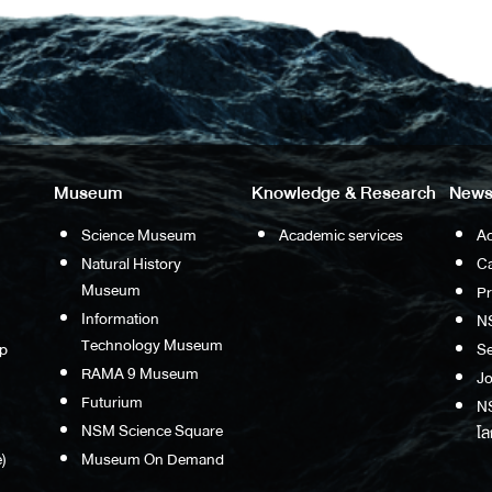
Museum
Knowledge & Research
News
Science Museum
Academic services
Ac
Natural History
Ca
Museum
P
Information
N
Technology Museum
p
S
RAMA 9 Museum
Jo
Futurium
NS
NSM Science Square
โล
)
Museum On Demand