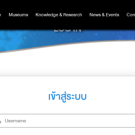
e
e
Museums
Museums
Knowledge & Research
Knowledge & Research
News & Events
News & Events
Con
Co
LOG IN
เข้าสู่ระบบ