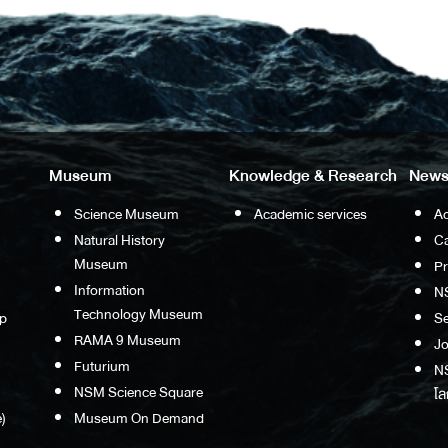
Museum
Knowledge & Research
News
Science Museum
Academic services
Ac
Natural History
Ca
Museum
P
Information
N
Technology Museum
p
S
RAMA 9 Museum
Jo
Futurium
NS
NSM Science Square
โล
)
Museum On Demand