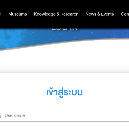
e
e
Museums
Museums
Knowledge & Research
Knowledge & Research
News & Events
News & Events
Con
Co
LOG IN
เข้าสู่ระบบ