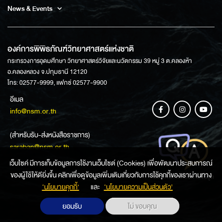
News & Events
องค์การพิพิธภัณฑ์วิทยาศาสตร์แห่งชาติ
กระทรวงการอุดมศึกษา วิทยาศาสตร์วิจัยและนวัตกรรม 39 หมู่ 3 ต.คลองห้า
อ.คลองหลวง จ.ปทุมธานี 12120
โทร: 02577-9999, แฟกซ์ 02577-9900
อีเมล
info@nsm.or.th
(สำหรับรับ-ส่งหนังสือราชการ)
saraban@nsm.or.th
เว็บไซค์ มีการเก็บข้อมูลการใช้งานเว็บไซต์ (Cookies) เพื่อพัฒนาประสบการณ์
ของผู้ใช้ให้ดียิ่งขึ้น คลิกเพื่อดูข้อมูลเพิ่มเติมเกี่ยวกับการใช้คุกกี้ของเราผ่านทาง
ช่องทางการสอบถามข้อมูล
‘นโยบายคุกกี้’
และ
‘นโยบายความเป็นส่วนตัว'
ยอมรับ
ไม่ ขอบคุณ