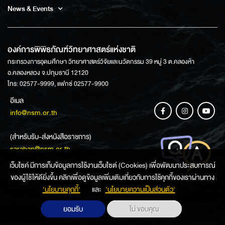
News & Events
องค์การพิพิธภัณฑ์วิทยาศาสตร์แห่งชาติ
กระทรวงการอุดมศึกษา วิทยาศาสตร์วิจัยและนวัตกรรม 39 หมู่ 3 ต.คลองห้า
อ.คลองหลวง จ.ปทุมธานี 12120
โทร: 02577-9999, แฟกซ์ 02577-9900
อีเมล
info@nsm.or.th
(สำหรับรับ-ส่งหนังสือราชการ)
saraban@nsm.or.th
เว็บไซค์ มีการเก็บข้อมูลการใช้งานเว็บไซต์ (Cookies) เพื่อพัฒนาประสบการณ์
ของผู้ใช้ให้ดียิ่งขึ้น คลิกเพื่อดูข้อมูลเพิ่มเติมเกี่ยวกับการใช้คุกกี้ของเราผ่านทาง
ช่องทางการสอบถามข้อมูล
‘นโยบายคุกกี้’
และ
‘นโยบายความเป็นส่วนตัว'
ยอมรับ
ไม่ ขอบคุณ