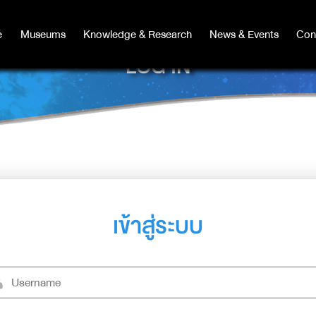
e
e
Museums
Museums
Knowledge & Research
Knowledge & Research
News & Events
News & Events
Con
Co
LOG IN
เข้าสู่ระบบ