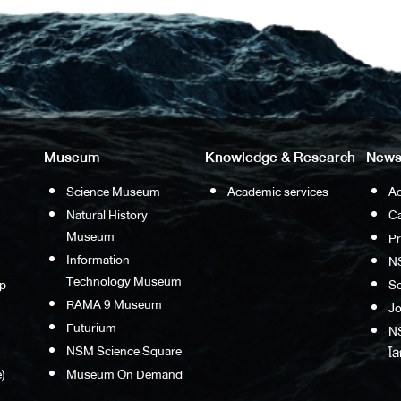
Museum
Knowledge & Research
News
Science Museum
Academic services
Ac
Natural History
Ca
Museum
P
Information
N
Technology Museum
p
S
RAMA 9 Museum
Jo
Futurium
NS
NSM Science Square
โล
)
Museum On Demand