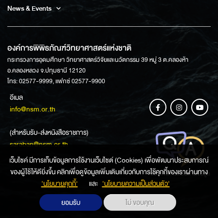
News & Events
องค์การพิพิธภัณฑ์วิทยาศาสตร์แห่งชาติ
กระทรวงการอุดมศึกษา วิทยาศาสตร์วิจัยและนวัตกรรม 39 หมู่ 3 ต.คลองห้า
อ.คลองหลวง จ.ปทุมธานี 12120
โทร: 02577-9999, แฟกซ์ 02577-9900
อีเมล
info@nsm.or.th
(สำหรับรับ-ส่งหนังสือราชการ)
saraban@nsm.or.th
เว็บไซค์ มีการเก็บข้อมูลการใช้งานเว็บไซต์ (Cookies) เพื่อพัฒนาประสบการณ์
ของผู้ใช้ให้ดียิ่งขึ้น คลิกเพื่อดูข้อมูลเพิ่มเติมเกี่ยวกับการใช้คุกกี้ของเราผ่านทาง
ช่องทางการสอบถามข้อมูล
‘นโยบายคุกกี้’
และ
‘นโยบายความเป็นส่วนตัว'
ยอมรับ
ไม่ ขอบคุณ