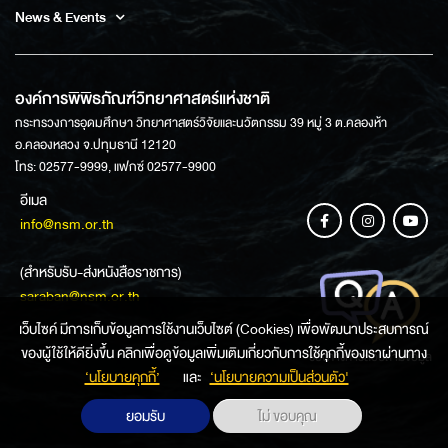
News & Events
องค์การพิพิธภัณฑ์วิทยาศาสตร์แห่งชาติ
กระทรวงการอุดมศึกษา วิทยาศาสตร์วิจัยและนวัตกรรม 39 หมู่ 3 ต.คลองห้า
อ.คลองหลวง จ.ปทุมธานี 12120
โทร: 02577-9999, แฟกซ์ 02577-9900
อีเมล
info@nsm.or.th
(สำหรับรับ-ส่งหนังสือราชการ)
saraban@nsm.or.th
เว็บไซค์ มีการเก็บข้อมูลการใช้งานเว็บไซต์ (Cookies) เพื่อพัฒนาประสบการณ์
ของผู้ใช้ให้ดียิ่งขึ้น คลิกเพื่อดูข้อมูลเพิ่มเติมเกี่ยวกับการใช้คุกกี้ของเราผ่านทาง
ช่องทางการสอบถามข้อมูล
‘นโยบายคุกกี้’
และ
‘นโยบายความเป็นส่วนตัว'
ยอมรับ
ไม่ ขอบคุณ