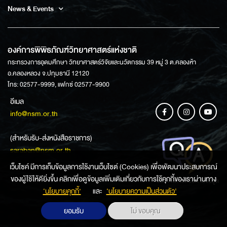
News & Events
องค์การพิพิธภัณฑ์วิทยาศาสตร์แห่งชาติ
กระทรวงการอุดมศึกษา วิทยาศาสตร์วิจัยและนวัตกรรม 39 หมู่ 3 ต.คลองห้า
อ.คลองหลวง จ.ปทุมธานี 12120
โทร: 02577-9999, แฟกซ์ 02577-9900
อีเมล
info@nsm.or.th
(สำหรับรับ-ส่งหนังสือราชการ)
saraban@nsm.or.th
เว็บไซค์ มีการเก็บข้อมูลการใช้งานเว็บไซต์ (Cookies) เพื่อพัฒนาประสบการณ์
ของผู้ใช้ให้ดียิ่งขึ้น คลิกเพื่อดูข้อมูลเพิ่มเติมเกี่ยวกับการใช้คุกกี้ของเราผ่านทาง
ช่องทางการสอบถามข้อมูล
‘นโยบายคุกกี้’
และ
‘นโยบายความเป็นส่วนตัว'
ยอมรับ
ไม่ ขอบคุณ