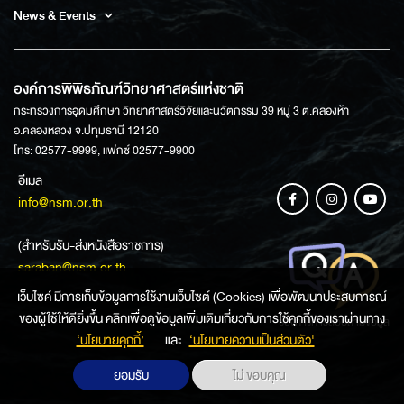
News & Events
องค์การพิพิธภัณฑ์วิทยาศาสตร์แห่งชาติ
กระทรวงการอุดมศึกษา วิทยาศาสตร์วิจัยและนวัตกรรม 39 หมู่ 3 ต.คลองห้า
อ.คลองหลวง จ.ปทุมธานี 12120
โทร: 02577-9999, แฟกซ์ 02577-9900
อีเมล
info@nsm.or.th
(สำหรับรับ-ส่งหนังสือราชการ)
saraban@nsm.or.th
เว็บไซค์ มีการเก็บข้อมูลการใช้งานเว็บไซต์ (Cookies) เพื่อพัฒนาประสบการณ์
ของผู้ใช้ให้ดียิ่งขึ้น คลิกเพื่อดูข้อมูลเพิ่มเติมเกี่ยวกับการใช้คุกกี้ของเราผ่านทาง
ช่องทางการสอบถามข้อมูล
‘นโยบายคุกกี้’
และ
‘นโยบายความเป็นส่วนตัว'
ยอมรับ
ไม่ ขอบคุณ