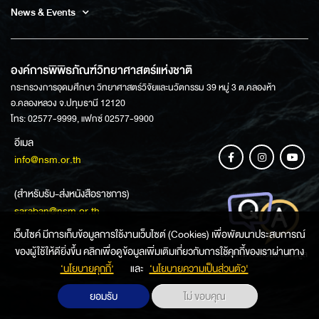
News & Events
องค์การพิพิธภัณฑ์วิทยาศาสตร์แห่งชาติ
กระทรวงการอุดมศึกษา วิทยาศาสตร์วิจัยและนวัตกรรม 39 หมู่ 3 ต.คลองห้า
อ.คลองหลวง จ.ปทุมธานี 12120
โทร: 02577-9999, แฟกซ์ 02577-9900
อีเมล
info@nsm.or.th
(สำหรับรับ-ส่งหนังสือราชการ)
saraban@nsm.or.th
เว็บไซค์ มีการเก็บข้อมูลการใช้งานเว็บไซต์ (Cookies) เพื่อพัฒนาประสบการณ์
ของผู้ใช้ให้ดียิ่งขึ้น คลิกเพื่อดูข้อมูลเพิ่มเติมเกี่ยวกับการใช้คุกกี้ของเราผ่านทาง
ช่องทางการสอบถามข้อมูล
‘นโยบายคุกกี้’
และ
‘นโยบายความเป็นส่วนตัว'
ยอมรับ
ไม่ ขอบคุณ