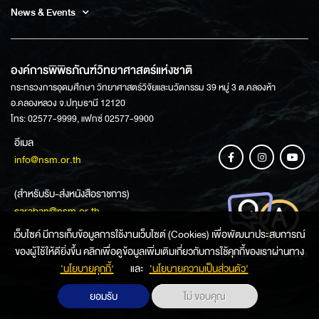
News & Events
องค์การพิพิธภัณฑ์วิทยาศาสตร์แห่งชาติ
กระทรวงการอุดมศึกษา วิทยาศาสตร์วิจัยและนวัตกรรม 39 หมู่ 3 ต.คลองห้า
อ.คลองหลวง จ.ปทุมธานี 12120
โทร: 02577-9999, แฟกซ์ 02577-9900
อีเมล
info@nsm.or.th
(สำหรับรับ-ส่งหนังสือราชการ)
saraban@nsm.or.th
เว็บไซค์ มีการเก็บข้อมูลการใช้งานเว็บไซต์ (Cookies) เพื่อพัฒนาประสบการณ์
ของผู้ใช้ให้ดียิ่งขึ้น คลิกเพื่อดูข้อมูลเพิ่มเติมเกี่ยวกับการใช้คุกกี้ของเราผ่านทาง
ช่องทางการสอบถามข้อมูล
‘นโยบายคุกกี้’
และ
‘นโยบายความเป็นส่วนตัว'
ยอมรับ
ไม่ ขอบคุณ