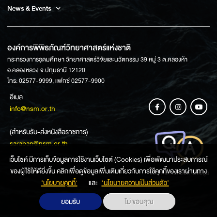
News & Events
องค์การพิพิธภัณฑ์วิทยาศาสตร์แห่งชาติ
กระทรวงการอุดมศึกษา วิทยาศาสตร์วิจัยและนวัตกรรม 39 หมู่ 3 ต.คลองห้า
อ.คลองหลวง จ.ปทุมธานี 12120
โทร: 02577-9999, แฟกซ์ 02577-9900
อีเมล
info@nsm.or.th
(สำหรับรับ-ส่งหนังสือราชการ)
saraban@nsm.or.th
เว็บไซค์ มีการเก็บข้อมูลการใช้งานเว็บไซต์ (Cookies) เพื่อพัฒนาประสบการณ์
ของผู้ใช้ให้ดียิ่งขึ้น คลิกเพื่อดูข้อมูลเพิ่มเติมเกี่ยวกับการใช้คุกกี้ของเราผ่านทาง
ช่องทางการสอบถามข้อมูล
‘นโยบายคุกกี้’
และ
‘นโยบายความเป็นส่วนตัว'
ยอมรับ
ไม่ ขอบคุณ