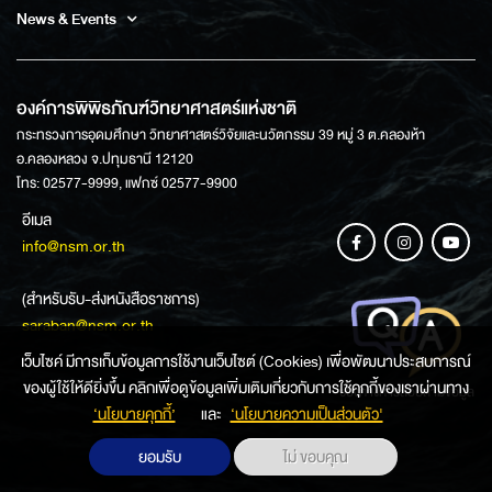
News & Events
องค์การพิพิธภัณฑ์วิทยาศาสตร์แห่งชาติ
กระทรวงการอุดมศึกษา วิทยาศาสตร์วิจัยและนวัตกรรม 39 หมู่ 3 ต.คลองห้า
อ.คลองหลวง จ.ปทุมธานี 12120
โทร: 02577-9999, แฟกซ์ 02577-9900
อีเมล
info@nsm.or.th
(สำหรับรับ-ส่งหนังสือราชการ)
saraban@nsm.or.th
เว็บไซค์ มีการเก็บข้อมูลการใช้งานเว็บไซต์ (Cookies) เพื่อพัฒนาประสบการณ์
ของผู้ใช้ให้ดียิ่งขึ้น คลิกเพื่อดูข้อมูลเพิ่มเติมเกี่ยวกับการใช้คุกกี้ของเราผ่านทาง
ช่องทางการสอบถามข้อมูล
‘นโยบายคุกกี้’
และ
‘นโยบายความเป็นส่วนตัว'
ยอมรับ
ไม่ ขอบคุณ