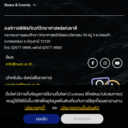
News & Events
องค์การพิพิธภัณฑ์วิทยาศาสตร์แห่งชาติ
กระทรวงการอุดมศึกษา วิทยาศาสตร์วิจัยและนวัตกรรม 39 หมู่ 3 ต.คลองห้า
อ.คลองหลวง จ.ปทุมธานี 12120
โทร: 02577-9999, แฟกซ์ 02577-9900
อีเมล
info@nsm.or.th
(สำหรับรับ-ส่งหนังสือราชการ)
saraban@nsm.or.th
เว็บไซค์ มีการเก็บข้อมูลการใช้งานเว็บไซต์ (Cookies) เพื่อพัฒนาประสบการณ์
ของผู้ใช้ให้ดียิ่งขึ้น คลิกเพื่อดูข้อมูลเพิ่มเติมเกี่ยวกับการใช้คุกกี้ของเราผ่านทาง
ช่องทางการสอบถามข้อมูล
‘นโยบายคุกกี้’
และ
‘นโยบายความเป็นส่วนตัว'
ยอมรับ
ไม่ ขอบคุณ