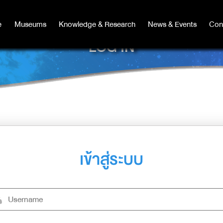
e
e
Museums
Museums
Knowledge & Research
Knowledge & Research
News & Events
News & Events
Con
Co
LOG IN
เข้าสู่ระบบ