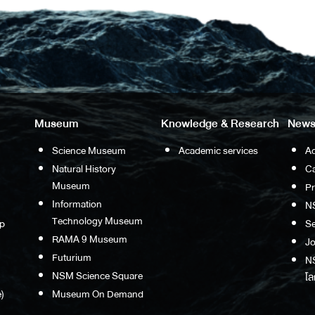
Museum
Knowledge & Research
News
Science Museum
Academic services
Ac
Natural History
Ca
Museum
P
Information
N
Technology Museum
p
S
RAMA 9 Museum
Jo
Futurium
NS
NSM Science Square
โล
)
Museum On Demand