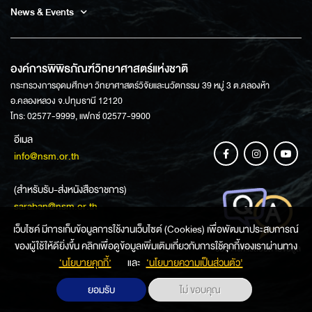
News & Events
องค์การพิพิธภัณฑ์วิทยาศาสตร์แห่งชาติ
กระทรวงการอุดมศึกษา วิทยาศาสตร์วิจัยและนวัตกรรม 39 หมู่ 3 ต.คลองห้า
อ.คลองหลวง จ.ปทุมธานี 12120
โทร: 02577-9999, แฟกซ์ 02577-9900
อีเมล
info@nsm.or.th
(สำหรับรับ-ส่งหนังสือราชการ)
saraban@nsm.or.th
เว็บไซค์ มีการเก็บข้อมูลการใช้งานเว็บไซต์ (Cookies) เพื่อพัฒนาประสบการณ์
ของผู้ใช้ให้ดียิ่งขึ้น คลิกเพื่อดูข้อมูลเพิ่มเติมเกี่ยวกับการใช้คุกกี้ของเราผ่านทาง
ช่องทางการสอบถามข้อมูล
‘นโยบายคุกกี้’
และ
‘นโยบายความเป็นส่วนตัว'
ยอมรับ
ไม่ ขอบคุณ