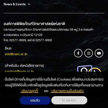
News & Events
องค์การพิพิธภัณฑ์วิทยาศาสตร์แห่งชาติ
กระทรวงการอุดมศึกษา วิทยาศาสตร์วิจัยและนวัตกรรม 39 หมู่ 3 ต.คลองห้า
อ.คลองหลวง จ.ปทุมธานี 12120
โทร: 02577-9999, แฟกซ์ 02577-9900
อีเมล
info@nsm.or.th
(สำหรับรับ-ส่งหนังสือราชการ)
saraban@nsm.or.th
เว็บไซค์ มีการเก็บข้อมูลการใช้งานเว็บไซต์ (Cookies) เพื่อพัฒนาประสบการณ์
ของผู้ใช้ให้ดียิ่งขึ้น คลิกเพื่อดูข้อมูลเพิ่มเติมเกี่ยวกับการใช้คุกกี้ของเราผ่านทาง
ช่องทางการสอบถามข้อมูล
‘นโยบายคุกกี้’
และ
‘นโยบายความเป็นส่วนตัว'
ยอมรับ
ไม่ ขอบคุณ