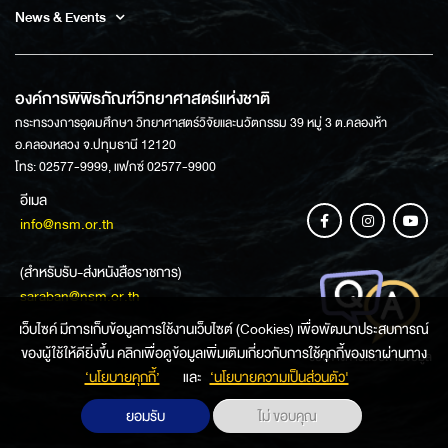
News & Events
องค์การพิพิธภัณฑ์วิทยาศาสตร์แห่งชาติ
กระทรวงการอุดมศึกษา วิทยาศาสตร์วิจัยและนวัตกรรม 39 หมู่ 3 ต.คลองห้า
อ.คลองหลวง จ.ปทุมธานี 12120
โทร: 02577-9999, แฟกซ์ 02577-9900
อีเมล
info@nsm.or.th
(สำหรับรับ-ส่งหนังสือราชการ)
saraban@nsm.or.th
เว็บไซค์ มีการเก็บข้อมูลการใช้งานเว็บไซต์ (Cookies) เพื่อพัฒนาประสบการณ์
ของผู้ใช้ให้ดียิ่งขึ้น คลิกเพื่อดูข้อมูลเพิ่มเติมเกี่ยวกับการใช้คุกกี้ของเราผ่านทาง
ช่องทางการสอบถามข้อมูล
‘นโยบายคุกกี้’
และ
‘นโยบายความเป็นส่วนตัว'
ยอมรับ
ไม่ ขอบคุณ