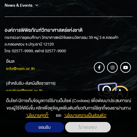
News & Events
องค์การพิพิธภัณฑ์วิทยาศาสตร์แห่งชาติ
กระทรวงการอุดมศึกษา วิทยาศาสตร์วิจัยและนวัตกรรม 39 หมู่ 3 ต.คลองห้า
อ.คลองหลวง จ.ปทุมธานี 12120
โทร: 02577-9999, แฟกซ์ 02577-9900
อีเมล
info@nsm.or.th
(สำหรับรับ-ส่งหนังสือราชการ)
saraban@nsm.or.th
เว็บไซค์ มีการเก็บข้อมูลการใช้งานเว็บไซต์ (Cookies) เพื่อพัฒนาประสบการณ์
ของผู้ใช้ให้ดียิ่งขึ้น คลิกเพื่อดูข้อมูลเพิ่มเติมเกี่ยวกับการใช้คุกกี้ของเราผ่านทาง
ช่องทางการสอบถามข้อมูล
‘นโยบายคุกกี้’
และ
‘นโยบายความเป็นส่วนตัว'
ยอมรับ
ไม่ ขอบคุณ