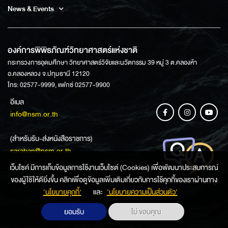
News & Events
องค์การพิพิธภัณฑ์วิทยาศาสตร์แห่งชาติ
กระทรวงการอุดมศึกษา วิทยาศาสตร์วิจัยและนวัตกรรม 39 หมู่ 3 ต.คลองห้า
อ.คลองหลวง จ.ปทุมธานี 12120
โทร: 02577-9999, แฟกซ์ 02577-9900
อีเมล
info@nsm.or.th
(สำหรับรับ-ส่งหนังสือราชการ)
saraban@nsm.or.th
เว็บไซค์ มีการเก็บข้อมูลการใช้งานเว็บไซต์ (Cookies) เพื่อพัฒนาประสบการณ์
ของผู้ใช้ให้ดียิ่งขึ้น คลิกเพื่อดูข้อมูลเพิ่มเติมเกี่ยวกับการใช้คุกกี้ของเราผ่านทาง
ช่องทางการสอบถามข้อมูล
‘นโยบายคุกกี้’
และ
‘นโยบายความเป็นส่วนตัว'
ยอมรับ
ไม่ ขอบคุณ