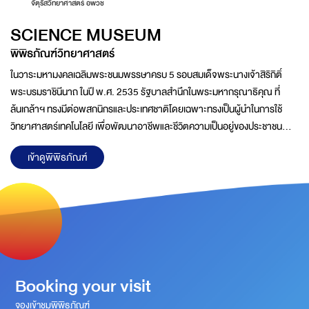
จัตุรัสวิทยาศาสตร์ อพวช
SCIENCE MUSEUM
พิพิธภัณฑ์วิทยาศาสตร์
ในวาระมหามงคลเฉลิมพระชนมพรรษาครบ 5 รอบสมเด็จพระนางเจ้าสิริกิติ์
พระบรมราชินีนาถ ในปี พ.ศ. 2535 รัฐบาลสำนึกในพระมหากรุณาธิคุณ ที่
ล้นเกล้าฯ ทรงมีต่อพสกนิกรและประเทศชาติโดยเฉพาะทรงเป็นผู้นำในการใช้
วิทยาศาสตร์เทคโนโลยี เพื่อพัฒนาอาชีพและชีวิตความเป็นอยู่ของประชาชน
ฟื้นฟูทรัพยากรธรรมชาติ และสิ่งแวดล้อมตลอดจนการอนุรักษ์ศิลปวัฒนธรรม
เข้าดูพิพิธภัณฑ์
ของไทยในท้องถิ่นชนบทที่ห่างไกลมาอย่างต่อเนื่องด้วยความวิริยะอุตสาหะจน
บังเกิดผลสำเร็จอย่างเป็นรูปธรรมชัดเจนพระราชกรณียกิจของพระองค์นำไปสู่
การตื่นตัวด้านการวิจัยและพัฒนาทางวิทยาศาสตร์ และเทคโนโลยีในชีวิตประจำ
วัน ส่งผลต่อการยกระดับสภาพความเป็นอยู่ของประชาชน และการพัฒนา
ประเทศอย่างมีประสิทธิภาพคณะรัฐมนตรีในครั้งนั้นจึงได้ดำเนิน
Booking your visit
จองเข้าชมพิพิธภัณฑ์