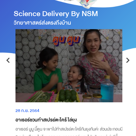
Science Delivery By NSM
วิทยาศาสตร์ส่งตรงถึงบ้าน
28 ก.ย. 2564
2
อาเธอร์ชวนทำสเปรย์ตะไคร้ไล่ยุง
แ
อาเธอร์ มูมู มี้ตูน จะพาไปทำสเปรย์ตะไคร้กันยุงกันค่ะ ส่วนประกอบมี
แ