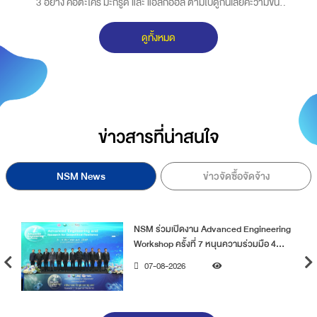
์
3 อย่าง คือตะไคร้ มะกรูด และ แอลกอฮล์ ตามไปดูกันเลยค่ะว่ามีขั้น
อ
ตอนในการทำอย่างไร
ค
ดูทั้งหมด
ส
เ
ข่าวสารที่น่าสนใจ
NSM News
ข่าวจัดซื้อจัดจ้าง
ed Engineering
NSM ร่วมเปิดสนามประชันไอเดีย 
วามร่วมมือ 4
Innovation Hackathon 2026 ขับ
ขั้นสูงเพื่อ
นวัตกรรมสู่ภาคอุตสาหกรรม
07-08-2026