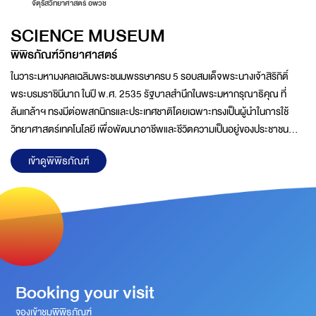
จัตุรัสวิทยาศาสตร์ อพวช
SCIENCE MUSEUM
พิพิธภัณฑ์วิทยาศาสตร์
ในวาระมหามงคลเฉลิมพระชนมพรรษาครบ 5 รอบสมเด็จพระนางเจ้าสิริกิติ์
พระบรมราชินีนาถ ในปี พ.ศ. 2535 รัฐบาลสำนึกในพระมหากรุณาธิคุณ ที่
ล้นเกล้าฯ ทรงมีต่อพสกนิกรและประเทศชาติโดยเฉพาะทรงเป็นผู้นำในการใช้
วิทยาศาสตร์เทคโนโลยี เพื่อพัฒนาอาชีพและชีวิตความเป็นอยู่ของประชาชน
ฟื้นฟูทรัพยากรธรรมชาติ และสิ่งแวดล้อมตลอดจนการอนุรักษ์ศิลปวัฒนธรรม
เข้าดูพิพิธภัณฑ์
ของไทยในท้องถิ่นชนบทที่ห่างไกลมาอย่างต่อเนื่องด้วยความวิริยะอุตสาหะจน
บังเกิดผลสำเร็จอย่างเป็นรูปธรรมชัดเจนพระราชกรณียกิจของพระองค์นำไปสู่
การตื่นตัวด้านการวิจัยและพัฒนาทางวิทยาศาสตร์ และเทคโนโลยีในชีวิตประจำ
วัน ส่งผลต่อการยกระดับสภาพความเป็นอยู่ของประชาชน และการพัฒนา
ประเทศอย่างมีประสิทธิภาพคณะรัฐมนตรีในครั้งนั้นจึงได้ดำเนิน
Booking your visit
จองเข้าชมพิพิธภัณฑ์