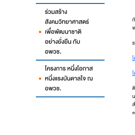
ร่วมสร้าง
ร
ก
สังคมวิทยาศาสตร์
พ
เพื่อพัฒนาชาติ
อย่างยั่งยืน กับ
ร
อพวช.
โ
โครงการ หนึ่งโอกาส
โ
หนึ่งแรงบันดาลใจ ณ
อพวช.
ต
น
ส
e