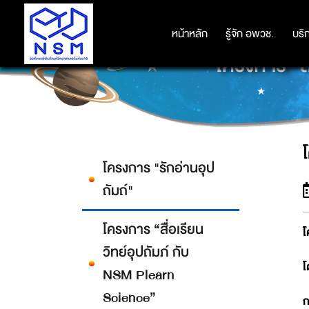
หน้าหลัก
หน้าหลัก
รู้จัก อพวช.
รู้จัก อพวช.
บริ
บริ
โครงการ “ส
โครงการ "รักอ่านอุป
ถัมถ์"
โครงการ “สื่อเรียน
โ
วิทย์อุปถัมภ์ กับ
โ
NSM Plearn
Science”
ก