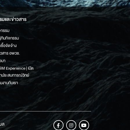
รมและข่าวสาร
จกรรม
ิทินกิจกรรม
ดซื้อจัดจ้าง
าวสาร อพวช.
วนา
M Experience | เปิด
กประสบการณ์วิทย์
วมงานกับเรา
เมล