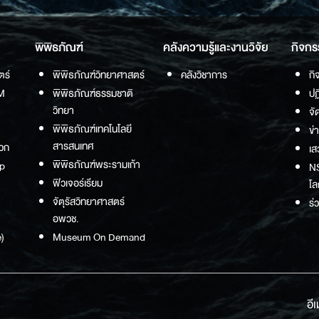
พิพิธภัณฑ์
คลังความรู้และงานวิจัย
กิจกร
ตร์
พิพิธภัณฑ์วิทยาศาสตร์
คลังวิชาการ
กิ
M
พิพิธภัณฑ์ธรรมชาติ
ปฏ
วิทยา
จั
พิพิธภัณฑ์เทคโนโลยี
ข่
สารสนเทศ
วก
เส
พิพิธภัณฑ์พระรามเก้า
p
NS
ฟิวเจอร์เรียม
โล
จัตุรัสวิทยาศาสตร์
ร่
อพวช.
)
Museum On Demand
อี