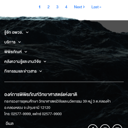
Pagination
Current
Page
Page
Page
Next
Last
1
2
3
4
Next ›
Last »
page
page
page
รู้จัก อพวช.
บริการ
พิพิธภัณฑ์
คลังความรู้และงานวิจัย
กิจกรรมและข่าวสาร
องค์การพิพิธภัณฑ์วิทยาศาสตร์แห่งชาติ
กระทรวงการอุดมศึกษา วิทยาศาสตร์วิจัยและนวัตกรรม 39 หมู่ 3 ต.คลองห้า
อ.คลองหลวง จ.ปทุมธานี 12120
โทร: 02577-9999, แฟกซ์ 02577-9900
อีเมล