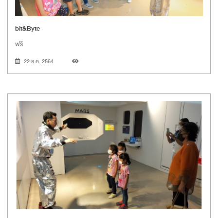
bit&Byte
ฟรี
22 ธ.ค. 2564