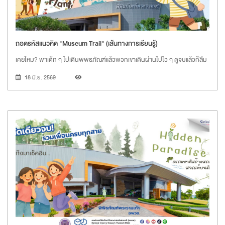
ถอดรหัสแนวคิด "Museum Trail" (เส้นทางการเรียนรู้)
เคยไหม? พาเด็ก ๆ ไปเดินพิพิธภัณฑ์แล้วพวกเขาเดินผ่านไปไว ๆ ดูจบแล้วก็ลืม
18 มิ.ย. 2569