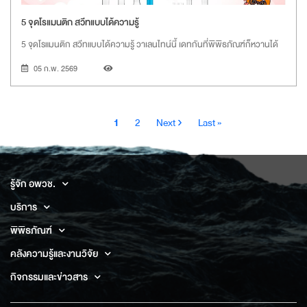
5 จุดโรแมนติก สวีทแบบได้ความรู้
5 จุดโรแมนติก สวีทแบบได้ความรู้ วาเลนไทน์นี้ เดทกันที่พิพิธภัณฑ์ก็หวานได้
05 ก.พ. 2569
Pagination
Current
Page
Next
Last
1
2
Next ›
Last »
page
page
page
รู้จัก อพวช.
บริการ
พิพิธภัณฑ์
คลังความรู้และงานวิจัย
กิจกรรมและข่าวสาร