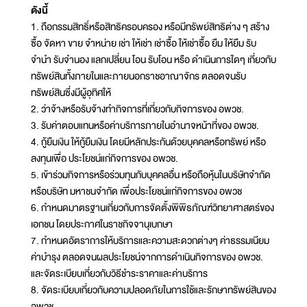
ดังนี้
1. ถือกรรมสิทธิ์หรือสิทธิครอบครอง หรือมีทรัพย์สิทธิต่าง ๆ สร้าง
ซื้อ จัดหา ขาย จำหน่าย เช่า ให้เช่า เช่าซื้อ ให้เช่าซื้อ ยืม ให้ยืม รับ
จำนำ รับจำนอง แลกเปลี่ยน โอน รับโอน หรือ ดำเนินการใดๆ เกี่ยวกับ
ทรัพย์สินทั้งภายในและภายนอกราชอาณาจักร ตลอดจนรับ
ทรัพย์สินซึ่งมีผู้อุทิศให้
2. ว่าจ้างหรือรับจ้างทำกิจการที่เกี่ยวกับกิจการของ อพวช.
3. รับค่าตอบแทนหรือค่าบริการภายในอำนาจหน้าที่ของ อพวช.
4. กู้ยืมเงิน ให้กู้ยืมเงิน โดยมีหลักประกันด้วยบุคคลหรือทรัพย์ หรือ
ลงทุนเพื่อ ประโยชน์แก่กิจการของ อพวช.
5. เข้าร่วมกิจการหรือร่วมทุนกับบุคคลอื่น หรือถือหุ้นในบริษัทจำกัด
หรือบริษัท มหาชนจำกัด เพื่อประโยชน์แก่กิจการของ อพวช
6. กำหนดมาตรฐานเกี่ยวกับการจัดตั้งพิพิธภัณฑ์วิทยาศาสตร์ของ
เอกชน โดยประกาศในราชกิจจานุเบกษา
7. กำหนดอัตราการให้บริการและความสะดวกต่างๆ ค่าธรรมเนียม
ค่าบำรุง ตลอดจนผลประโยชน์จากการดำเนินกิจการของ อพวช.
และจัดระเบียบเกี่ยวกับวิธีชำระราคาและค่าบริการ
8. จัดระเบียบเกี่ยวกับความปลอดภัยในการใช้และรักษาทรัพย์สินของ
อพวช.