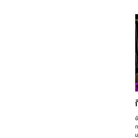
ย
ก
ม