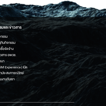
รมและข่าวสาร
จกรรม
ิทินกิจกรรม
ดซื้อจัดจ้าง
าวสาร อพวช.
วนา
M Experience | เปิด
กประสบการณ์วิทย์
วมงานกับเรา