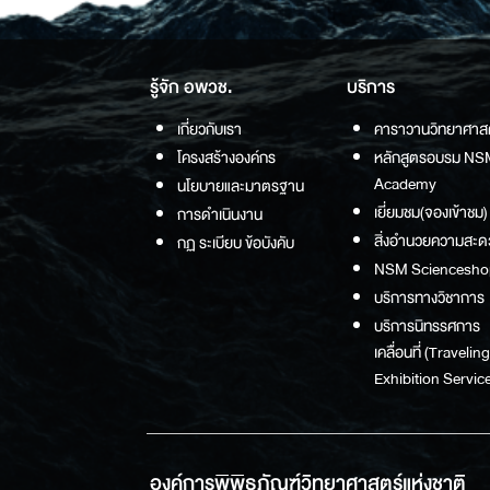
รู้จัก อพวช.
บริการ
เกี่ยวกับเรา
คาราวานวิทยาศาส
โครงสร้างองค์กร
หลักสูตรอบรม NS
Academy
นโยบายและมาตรฐาน
เยี่ยมชม(จองเข้าชม)
การดำเนินงาน
สิ่งอำนวยความสะด
กฏ ระเบียบ ข้อบังคับ
NSM Sciencesho
บริการทางวิชาการ
บริการนิทรรศการ
เคลื่อนที่ (Traveling
Exhibition Service
องค์การพิพิธภัณฑ์วิทยาศาสตร์แห่งชาติ