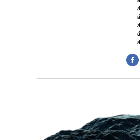
ส
ส
ส
ส
ส
ส