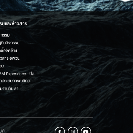
รมและข่าวสาร
จกรรม
ิทินกิจกรรม
ดซื้อจัดจ้าง
าวสาร อพวช.
วนา
M Experience | เปิด
กประสบการณ์วิทย์
วมงานกับเรา
เมล