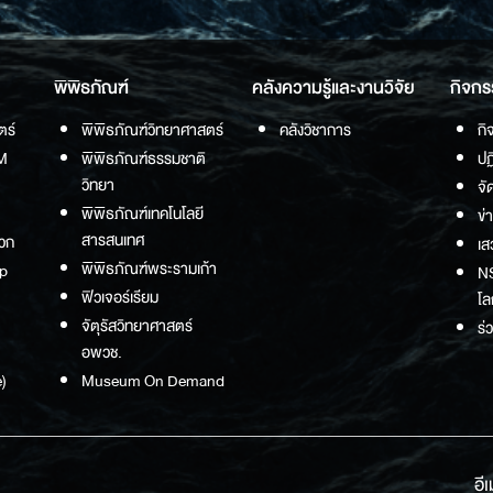
พิพิธภัณฑ์
คลังความรู้และงานวิจัย
กิจกร
ตร์
พิพิธภัณฑ์วิทยาศาสตร์
คลังวิชาการ
กิ
M
พิพิธภัณฑ์ธรรมชาติ
ปฏ
วิทยา
จั
พิพิธภัณฑ์เทคโนโลยี
ข่
สารสนเทศ
วก
เส
พิพิธภัณฑ์พระรามเก้า
p
NS
ฟิวเจอร์เรียม
โล
จัตุรัสวิทยาศาสตร์
ร่
อพวช.
)
Museum On Demand
อี