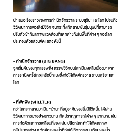
นำเสนอเรื่องราวของการกำเนิดจักรวาล ระบบสุริยะ และโลก ไปจนถึง
วิวัฒนาการของสิ่งมีชีวิต จนกระทั่งเกิดสายพันธุ์มนุษย์ที่สามารถ
ปรับตัวเข้ากับสภาพแวดล้อมที่แตกต่างกันในพื้นที่ต่าง ๆ ของโลก
ประกอบด้วยส่วนจัดแสดง ดังนี้
- กำเนิดจักรวาล (BIG BANG)
จุดเริ่มต้นของทุกสรรพสิ่ง สรรพชีวิตบนโลกเป็นผลสืบเนื่องมาจาก
การระเบิดครั้งใหญ่หรือบิ๊กแบงซึ่งก่อให้เกิดจักรวาล ระบบสุริยะ และ
โลก
- ที่พักพิง (SHELTER)
กว่าโลกจะกลายมาเป็น “บ้าน” ที่อยู่อาศัยของสิ่งมีชีวิตนั้น ได้ผ่าน
วิวัฒนาการมาอย่างยาวนาน เกิดปรากฏการณ์ต่าง ๆ มากมาย เช่น
การก่อตัวและการเคลื่อนที่ของแผ่นเปลือกโลก ทำให้เกิดสภาพ
ภูมิประเทศต่าง ๆ วัฏจักรของน้ำที่ก่อให้เกิดการหมุนเวียนของน้ำ