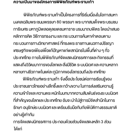
ความเป็นมาของโครงการพิพิธภัณฑ์พระรามเก้า
พิพิธภัณฑ์พระรามเก้าเป็นโครงการที่ริเริ่มเนื่องในโอกาสมหา
มงคลเฉลิมพระชนมพรรษา 80 พรรษา พระบาทสมเด็จพระบรมชน
กาธิเบศร มหาภูมิพลอดุลยเดชมหาราช บรมนาถบพิตร โดยนำเสนอ
หลักการคิด วิธีการทรงงาน และกระบวนการค้นหาคำตอบตาม
กระบวนการทางวิทยาศาสตร์ ที่ทรงพระราชทานแนวทางปรัชญา
เศรษฐกิจพอเพียงเพื่อแก้ปัญหาแก่พสกนิกรในพื้นที่ต่าง ๆ ทั่ว
ประเทศไทย ภายในพิพิธภัณฑ์จัดแสดงนิทรรศการและกิจกรรมที่
แสดงถึงวิวัฒนาการของโลกและสิ่งมีชีวิต ระบบนิเวศ และความหลาก
หลายทางชีวภาพในแต่ละภูมิภาคของโลกรวมถึงประเทศไทย
พิพิธภัณฑ์พระรามเก้า จึงเอื้อประโยชน์ต่อการเรียนรู้ของ
ประชาชนชาวไทยอย่างลึกซึ้งและกว้างขวาง ในการส่งเสริมความรู้
ความเข้าใจและความตระหนักในบทบาทความสัมพันธ์ของระบบนิเวศ
ที่สำคัญของโลกและประเทศไทย อันจะนำไปสู่การมีจิตสำนึกในการ
รักษา อนุรักษ์ระบบนิเวศ และเตรียมรับมือกับภัยพิบัติทางธรรมชาติ
อย่างรู้เท่าทัน
การจัดแสดงนิทรรศการ ประกอบด้วยส่วนจัดแสดงหลัก 3 ส่วน
ได้แก่