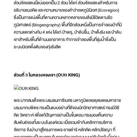
ส่วนจัดแสดงนี้แบ่งออกเป็น 2 ส่วน ได้แก่ ส่วนจัดแสดงสำหรับการ
อธิบายแนวคิด และความหมายของคำว่าเขตภูมินิเวศ (Ecoregion)
ซึ่งเป็นการแบ่งพื้นที่ตามความหลากหลายของสิ่งมีชีวิตตามชีว
ภูมิศาสตร์ (Biogeography) พื้นที่อีกส่วนหนึ่งเป็นการจำลองป่าที่มี
ความแตกต่างกัน 4 แห่ง ได้แก่ ป่าพรุ, ป่าดิบชื้น, ป่าเต็งรัง และป่าดิบ
เขาสำหรับพื้นที่ด้านนอกอาคาร ทำการจำลองพื้นที่ชุ่มน้ำซึ่งเป็น
ระบบนิเวศดั้งเดิมของทุ่งรังสิต
ส่วนที่ 3 ในหลวงของเรา (OUR KING)
พระบาทสมเด็จพระบรมชนกาธิเบศร มหาภูมิพลอดุลยเดชมหาราช
บรมนาถบพิตร ทรงเป็นแบบอย่างที่ดีของนักวิทยาศาสตร์ ทรงมีวิธี
คิด วิเคราะห์ เพื่อแก้ปัญหาอย่างเป็นขั้นตอน ทรงมองเห็นความ
สัมพันธ์ของทั้งระบบในองค์รวม เมื่อรวมเข้ากับหลักการบริหาร
จัดการ จึงนำมาสู่โครงการพระราชดำริ หลักคิด หลักปรัชญา ที่
พระราชทานเป็นแนวทางในการดำรงอยู่ของมนุษย์กับโลกใบนี้อย่าง