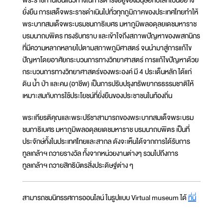
ยั่งยืน การเสด็จพระราชดำเนินไปทั่วทุกภูมิภาคของประเทศไทยทำให้
พระบาทสมเด็จพระบรมชนกาธิเบศร มหาภูมิพลอดุลยเดชมหาราช
บรมนาถบพิตร ทรงรับทราบ และเข้าใจถึงสภาพปัญหาของพสกนิกร
ที่มีความหลากหลายไปตามสภาพภูมิศาสตร์ จนนำมาสู่การแก้ไข
ปัญหาโดยอาศัยกระบวนการทางวิทยาศาสตร์ การแก้ไขปัญหาด้วย
กระบวนการทางวิทยาศาสตร์ของพระองค์ มี 4 ประเด็นหลัก ได้แก่
ดิน น้ำ ป่า และคน (อาชีพ) เป็นการปรับปรุงทรัพยากรธรรมชาติให้
เหมาะสมกับการใช้ประโยชน์ที่ยั่งยืนของประชาชนในท้องถิ่น
พระเกียรติคุณและพระปรีชาสามารถของพระบาทสมเด็จพระบรม
ชนกาธิเบศร มหาภูมิพลอดุลยเดชมหาราช บรมนาถบพิตร เป็นที่
ประจักษ์ทั้งในประเทศไทยและสากล ดังจะเห็นได้จากการได้รับการ
ทูลเกล้าฯ ถวายรางวัล ทั้งจากหน่วยงานต่างๆ รวมไปถึงการ
ทูลเกล้าฯ ถวายสิทธิบัตรสิ่งประดิษฐ์ต่าง ๆ
สามารถชมนิทรรศการออนไลน์ ในรูปแบบ Virtual museum ได้
ที่นี่