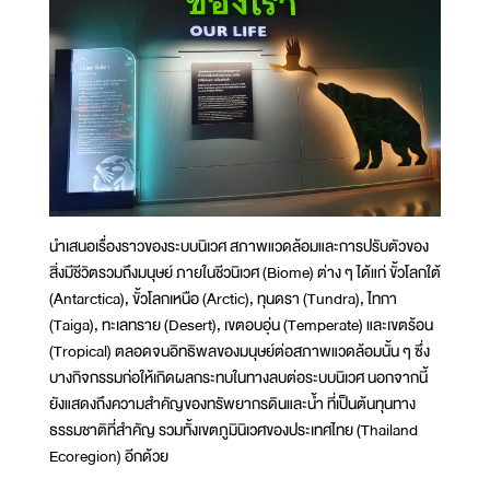
นำเสนอเรื่องราวของระบบนิเวศ สภาพแวดล้อมและการปรับตัวของ
สิ่งมีชีวิตรวมถึงมนุษย์ ภายในชีวนิเวศ (Biome) ต่าง ๆ ได้แก่ ขั้วโลกใต้
(Antarctica), ขั้วโลกเหนือ (Arctic), ทุนดรา (Tundra), ไทกา
(Taiga), ทะเลทราย (Desert), เขตอบอุ่น (Temperate) และเขตร้อน
(Tropical) ตลอดจนอิทธิพลของมนุษย์ต่อสภาพแวดล้อมนั้น ๆ ซึ่ง
บางกิจกรรมก่อให้เกิดผลกระทบในทางลบต่อระบบนิเวศ นอกจากนี้
ยังแสดงถึงความสำคัญของทรัพยากรดินและน้ำ ที่เป็นต้นทุนทาง
ธรรมชาติที่สำคัญ รวมทั้งเขตภูมินิเวศของประเทศไทย (Thailand
Ecoregion) อีกด้วย