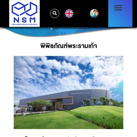
EN
รู้จักพิพิธภัณฑ์
พิพิธภัณฑ์พระรามเก้า