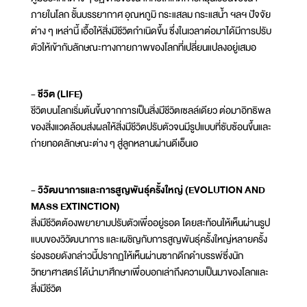
ภายในโลก ชั้นบรรยากาศ อุณหภูมิ กระแสลม กระแสน้ำ ฯลฯ ปัจจัย
ต่าง ๆ เหล่านี้ เอื้อให้สิ่งมีชีวิตกำเนิดขึ้น ซึ่งในเวลาต่อมาได้มีการปรับ
ตัวให้เข้ากับลักษณะทางกายภาพของโลกที่เปลี่ยนแปลงอยู่เสมอ
- ชีวิต (LIFE)
ชีวิตบนโลกเริ่มต้นขึ้นจากการเป็นสิ่งมีชีวิตเซลล์เดียว ต่อมาอิทธิพล
ของสิ่งแวดล้อมส่งผลให้สิ่งมีชีวิตปรับตัวจนมีรูปแบบที่ซับซ้อนขึ้นและ
ถ่ายทอดลักษณะต่าง ๆ สู่ลูกหลานผ่านดีเอ็นเอ
- วิวัฒนาการและการสูญพันธุ์ครั้งใหญ่ (EVOLUTION AND
MASS EXTINCTION)
สิ่งมีชีวิตต้องพยายามปรับตัวเพื่ออยู่รอด โดยสะท้อนให้เห็นผ่านรูป
แบบของวิวัฒนาการ และเผชิญกับการสูญพันธุ์ครั้งใหญ่หลายครั้ง
ร่องรอยดังกล่าวนี้ปรากฏให้เห็นผ่านซากดึกดำบรรพ์ซึ่งนัก
วิทยาศาสตร์ได้นำมาศึกษาเพื่อบอกเล่าถึงความเป็นมาของโลกและ
สิ่งมีชีวิต