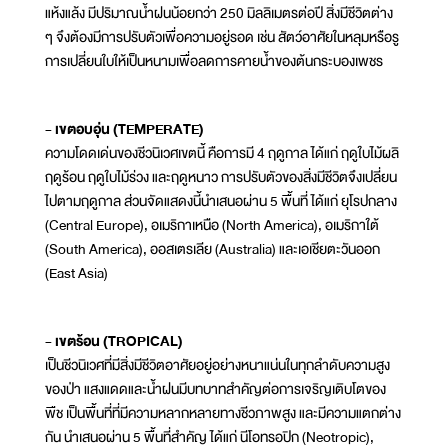
แห้งแล้ง มีปริมาณน้ำฝนน้อยกว่า 250 มิลลิเมตรต่อปี สิ่งมีชีวิตต่าง
ๆ จึงต้องมีการปรับตัวเพื่อความอยู่รอด เช่น สัตว์อาศัยในหลุมหรือรู
การเปลี่ยนใบให้เป็นหนามเพื่อลดการคายน้ำของต้นกระบองเพชร
- เขตอบอุ่น (TEMPERATE)
ความโดดเด่นของชีวนิเวศเขตนี้ คือการมี 4 ฤดูกาล ได้แก่ ฤดูใบไม้ผลิ
ฤดูร้อน ฤดูใบไม้ร่วง และฤดูหนาว การปรับตัวของสิ่งมีชีวิตจึงเปลี่ยน
ไปตามฤดูกาล ส่วนจัดแสดงนี้นำเสนอผ่าน 5 พื้นที่ ได้แก่ ยุโรปกลาง
(Central Europe), อเมริกาเหนือ (North America), อเมริกาใต้
(South America), ออสเตรเลีย (Australia) และเอเชียตะวันออก
(East Asia)
- เขตร้อน (TROPICAL)
เป็นชีวนิเวศที่มีสิ่งมีชีวิตอาศัยอยู่อย่างหนาแน่นในทุกลำดับความสูง
ของป่า แสงแดดและน้ำฝนมีบทบาทสำคัญต่อการเจริญเติบโตของ
พืช เป็นพื้นที่ที่มีความหลากหลายทางชีวภาพสูง และมีความแตกต่าง
กัน นำเสนอผ่าน 5 พื้นที่สำคัญ ได้แก่ นีโอทรอปิก (Neotropic),