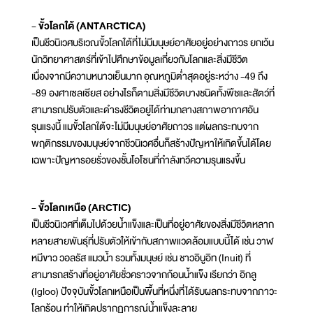
- ขั้วโลกใต้ (ANTARCTICA)
เป็นชีวนิเวศบริเวณขั้วโลกใต้ที่ไม่มีมนุษย์อาศัยอยู่อย่างถาวร ยกเว้น
นักวิทยาศาสตร์ที่เข้าไปศึกษาข้อมูลเกี่ยวกับโลกและสิ่งมีชีวิต
เนื่องจากมีความหนาวเย็นมาก อุณหภูมิต่ำสุดอยู่ระหว่าง -49 ถึง
-89 องศาเซลเซียส อย่างไรก็ตามสิ่งมีชีวิตบางชนิดทั้งพืชและสัตว์ที่
สามารถปรับตัวและดำรงชีวิตอยู่ได้ท่ามกลางสภาพอากาศอัน
รุนแรงนี้ แมขั้วโลกใต้จะไม่มีมนุษย์อาศัยถาวร แต่ผลกระทบจาก
พฤติกรรมของมนุษย์จากชีวนิเวศอื่นก็สร้างปัญหาให้เกิดขึ้นได้โดย
เฉพาะปัญหารอยรั่วของชั้นโอโซนที่กำลังทวีความรุนแรงขึ้น
- ขั้วโลกเหนือ (ARCTIC)
เป็นชีวนิเวศที่เต็มไปด้วยน้ำแข็งและเป็นที่อยู่อาศัยของสิ่งมีชีวิตหลาก
หลายสายพันธุ์ที่ปรับตัวให้เข้ากับสภาพแวดล้อมแบบนี้ได้ เช่น วาฬ
หมีขาว วอลรัส แมวน้ำ รวมทั้งมนุษย์ เช่น ชาวอินูอิท (Inuit) ที่
สามารถสร้างที่อยู่อาศัยชั่วคราวจากก้อนน้ำแข็ง เรียกว่า อิกลู
(Igloo) ปัจจุบันขั้วโลกเหนือเป็นพื้นที่หนึ่งที่ได้รับผลกระทบจากภาวะ
โลกร้อน ทำให้เกิดปรากฏการณ์น้ำแข็งละลาย