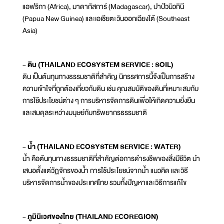
แอฟริกา (Africa), มาดากัสการ์ (Madagascar), ปาปัวนิวกินี
(Papua New Guinea) และเอเชียตะวันออกเฉียงใต้ (Southeast
Asia)
- ดิน (THAILAND ECOSYSTEM SERVICE : SOIL)
ดิน เป็นต้นทุนทางธรรมชาติที่สำคัญ นิทรรศการนี้จึงเป็นการสร้าง
ความเข้าใจที่ถูกต้องเกี่ยวกับดิน เช่น คุณสมบัติของดินที่เหมาะสมกับ
การใช้ประโยชน์ต่าง ๆ การบริหารจัดการดินเพื่อให้เกิดความยั่งยืน
และสมดุลระหว่างมนุษย์กับทรัพยากรธรรมชาติ
- น้ำ (THAILAND ECOSYSTEM SERVICE : WATER)
น้ำ คือต้นทุนทางธรรมชาติที่สำคัญต่อการดำรงชีพของสิ่งมีชีวิต นำ
เสนอตั้งแต่วัฏจักรของน้ำ การใช้ประโยชน์จากน้ำ แนวคิด และวิธี
บริหารจัดการน้ำของประเทศไทย รวมทั้งปัญหาและวิธีการแก้ไข
- ภูมินิเวศของไทย (THAILAND ECOREGION)