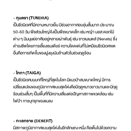
- ทุนดรา (TUNDRA)
เป็นชีวนิเวศที่มีความหนาวเย็น มีช่วงอากาศอบอุ่นสั้นมาก ประมาณ
50-60 วัน พืชส่วนใหญ่จึงเป็นพืชขนาดเล็ก เช่น หญ้า มอส ดอกไม้
ต่าง ๆ มีมนุษย์อาศัยอยู่หลายเผ่าพันธุ์ เช่น ชาวเนเนตส์ (Nenets) ซึ่ง
ดำรงชีพโดยการเลี้ยงเรนเดียร์ ความโดดเด่นที่ไม่เหมือนชีวนิเวศเขต
อื่นคือการเกิดขึ้นของฝูงยุงนับล้านตัวในช่วงฤดูร้อน
- ไทกา (TAIGA)
เป็นชีวนิเวศบนบกที่ใหญ่ที่สุดในโลก มีแนวป่าสนขนาดใหญ่ มีการ
เปลี่ยนแปลงของภูมิอากาศแบบสุดโต่งคือมีฤดูหนาวยาวนานและมีฤดู
ร้อนช่วงสั้นๆ เป็นพื้นที่ที่มีความเสี่ยงต่อปัญหาสภาพแวดล้อม เช่น
ไฟป่า การบุกรุกของแมลง
- ทะเลทราย (DESERT)
มีสภาพภูมิอากาศแบบสุดโต่งในอีกลักษณะหนึ่ง คือเต็มไปด้วยความ