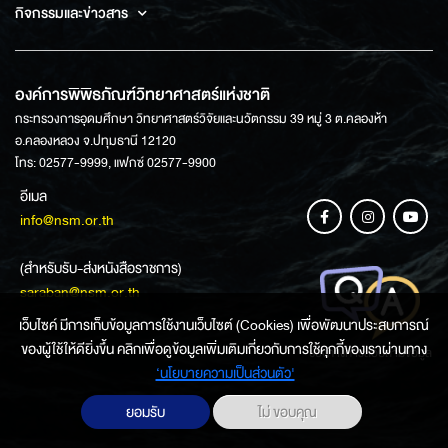
กิจกรรมและข่าวสาร
องค์การพิพิธภัณฑ์วิทยาศาสตร์แห่งชาติ
กระทรวงการอุดมศึกษา วิทยาศาสตร์วิจัยและนวัตกรรม 39 หมู่ 3 ต.คลองห้า
อ.คลองหลวง จ.ปทุมธานี 12120
โทร: 02577-9999, แฟกซ์ 02577-9900
อีเมล
info@nsm.or.th
(สำหรับรับ-ส่งหนังสือราชการ)
saraban@nsm.or.th
เว็บไซค์ มีการเก็บข้อมูลการใช้งานเว็บไซต์ (Cookies) เพื่อพัฒนาประสบการณ์
ของผู้ใช้ให้ดียิ่งขึ้น คลิกเพื่อดูข้อมูลเพิ่มเติมเกี่ยวกับการใช้คุกกี้ของเราผ่านทาง
ช่องทางการสอบถามข้อมูล
‘นโยบายความเป็นส่วนตัว'
ยอมรับ
ไม่ ขอบคุณ