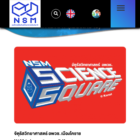
EN
@KORAT (เมืองโคราช)
จัตุรัสวิทยาศาสตร์ อพวช. เมืองโคราช