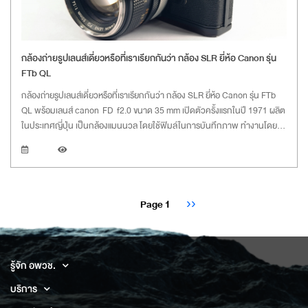
กล้องถ่ายรูปเลนส์เดี่ยวหรือที่เราเรียกกันว่า กล้อง SLR ยี่ห้อ Canon รุ่น
FTb QL
กล้องถ่ายรูปเลนส์เดี่ยวหรือที่เราเรียกกันว่า กล้อง SLR ยี่ห้อ Canon รุ่น FTb
QL พร้อมเลนส์ canon FD f2.0 ขนาด 35 mm เปิดตัวครั้งแรกในปี 1971 ผลิต
ในประเทศญี่ปุ่น เป็นกล้องแมนนวล โดยใช้ฟิมล์ในการบันทึกภาพ ทำงานโดยไม่
ต้องใช้ถ่าน (ถ่านใช้สำหรับวัดแสงเท่านั้น) ซึ่งต้องใช้ถ่าน PX625 ปัจจุบันถ่านรุ่น
นี้ไม่ผลิตแล้ว
Pagination
Next
Page 1
››
page
รู้จัก อพวช.
บริการ