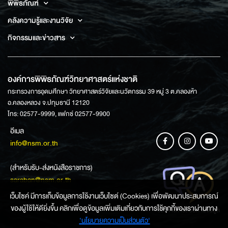
พิพิธภัณฑ์
คลังความรู้และงานวิจัย
กิจกรรมและข่าวสาร
องค์การพิพิธภัณฑ์วิทยาศาสตร์แห่งชาติ
กระทรวงการอุดมศึกษา วิทยาศาสตร์วิจัยและนวัตกรรม 39 หมู่ 3 ต.คลองห้า
อ.คลองหลวง จ.ปทุมธานี 12120
โทร: 02577-9999, แฟกซ์ 02577-9900
อีเมล
info@nsm.or.th
(สำหรับรับ-ส่งหนังสือราชการ)
saraban@nsm.or.th
เว็บไซค์ มีการเก็บข้อมูลการใช้งานเว็บไซต์ (Cookies) เพื่อพัฒนาประสบการณ์
ของผู้ใช้ให้ดียิ่งขึ้น คลิกเพื่อดูข้อมูลเพิ่มเติมเกี่ยวกับการใช้คุกกี้ของเราผ่านทาง
ช่องทางการสอบถามข้อมูล
‘นโยบายความเป็นส่วนตัว'