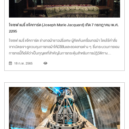
โจเซฟ แมรี่ แจ๊คการ์ด (Joseph Marie Jacquard) เกิด 7 กรกฎาคม พ.ศ.
2295
โจเซฟ แมรี่ แจ๊คการ์ด ช่างทอผ้าชาวฝรั่งเศษ ผู้คิดค้นเครื่องทอผ้า โดยใช้คำสั่ง
จากบัตรเจาะรูควบคุมการทอผ้าให้มีสีสันและลวดลายต่าง ๆ ซึ่งกระบวนการของ
การทอนี้ถือได้ว่าเป็นกุญแจที่สำคัญในการกระตุ้นสำหรับการปฏิวัติทาง
เทคโนโลยีในอุตสาหกรรมการทอผ้าและเป็นรากฐานของเครื่องทอผ้าอัตโนมัติ
18 ก.พ. 2565
สมัยใหม่