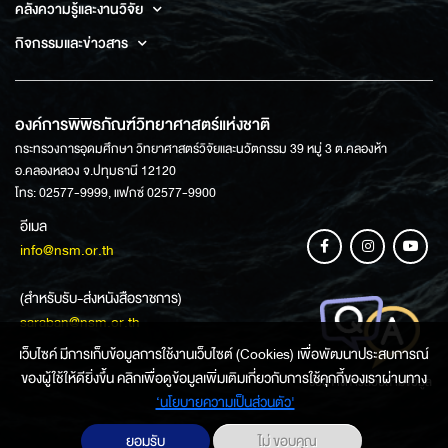
คลังความรู้และงานวิจัย
กิจกรรมและข่าวสาร
องค์การพิพิธภัณฑ์วิทยาศาสตร์แห่งชาติ
กระทรวงการอุดมศึกษา วิทยาศาสตร์วิจัยและนวัตกรรม 39 หมู่ 3 ต.คลองห้า
อ.คลองหลวง จ.ปทุมธานี 12120
โทร: 02577-9999, แฟกซ์ 02577-9900
อีเมล
info@nsm.or.th
(สำหรับรับ-ส่งหนังสือราชการ)
saraban@nsm.or.th
เว็บไซค์ มีการเก็บข้อมูลการใช้งานเว็บไซต์ (Cookies) เพื่อพัฒนาประสบการณ์
ของผู้ใช้ให้ดียิ่งขึ้น คลิกเพื่อดูข้อมูลเพิ่มเติมเกี่ยวกับการใช้คุกกี้ของเราผ่านทาง
ช่องทางการสอบถามข้อมูล
‘นโยบายความเป็นส่วนตัว'
ยอมรับ
ไม่ ขอบคุณ