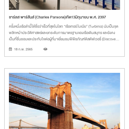
ชาร์ลส พาร์สันส์ (Charles Parsons)เกิด13มิถุนายน พ.ศ. 2397
ครั้งหนึ่งเรือลำนี้ได้ชื่อว่าเร็วที่สุดในโลก “เรือเทอร์ไบเนีย” (Turbinia) นับเป็นจุด
พลิกหน้าประวัติศาสตร์และยกระดับการมาตรฐานของเรือเดินสมุทร และยังคง
เป็นที่ชื่นชอบและประทับใจต่อผู้ที่มาเยี่ยมชมพิพิธภัณฑ์ดิสดัฟเวอรี่ (Discovery
Museum) ในเมืองนิวคาสเซิล ประเทศอังกฤษ เรือเทอร์ไบเนียถูกประดิษฐ์ขึ้น โดย
18 ก.พ. 2565
ชาร์ลส พาร์สันส์ วิศวกรชาวอังกฤษ