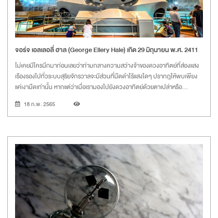
จอร์จ เอลเลอลี่ ฮาล (George Ellery Hale) เกิด 29 มิถุนายน พ.ศ. 2411
ไม่เคยมีใครนึกมาก่อนเลยว่าท่ามกลางความสว่างจ้าของดวงอาทิตย์ที่ส่องแสง
เรืองรองไปทั่วระบบสุริยจักรวาลจะมีส่วนที่มืดดำไร้แสงใดๆ ปรากฎให้พบเพียง
แค่เงามืดเท่านั้น หากแต่ว่าเมื่อเรามองไปยังดวงอาทิตย์ด้วยตาเปล่าหรือ
กล้องโทรทรรศน์ที่ใช้ส่องดูดวงดาวในยามค่ำคืน
18 ก.พ. 2565