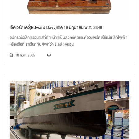
เอ็ดเวิร์ด เดวี่(Edward Davy)เกิด 16 มิถุนายน พ.ศ. 2349
อุปกรณ์อิเล็กทรอนิกส์ที่ทำหน้าที่เป็นสวิตซ์ตัดและต่อวงจรโดยใช้แม่เหล็กไฟฟ้า
หรือหรือที่เราเรียกทับศัพท์ว่า รีเลย์ (Relay)
18 ก.พ. 2565