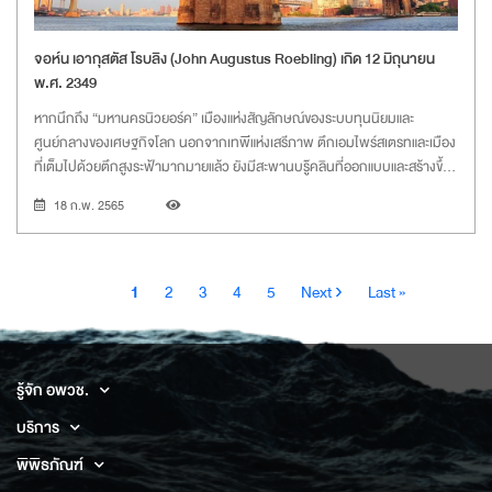
จอห์น เอากุสตัส โรบลิง (John Augustus Roebling) เกิด 12 มิถุนายน
พ.ศ. 2349
หากนึกถึง “มหานครนิวยอร์ค” เมืองแห่งสัญลักษณ์ของระบบทุนนิยมและ
ศูนย์กลางของเศษฐกิจโลก นอกจากเทพีแห่งเสรีภาพ ตึกเอมไพร์สเตรทและเมือง
ที่เต็มไปด้วยตึกสูงระฟ้ามากมายแล้ว ยังมีสะพานบรู๊คลินที่ออกแบบและสร้างขึ้น
โดยวิศวกรพ่อลูกตระกูลโรบลิง จอห์นและวอชิงตัน เพื่อลดปัญหาด้านการจราจร
18 ก.พ. 2565
ทางเรือเฟอรรี่ข้ามแม่น้ำอีสต์ (East River) ระหว่างเมืองแมนฮัตตันและเมืองบรู๊คลิ
นที่คับคั่งเกินไปและเกิดเป็นธารน้ำแข็งในช่วงฤดูหนาว
Pagination
Current
Page
Page
Page
Page
Next
Last
1
2
3
4
5
Next ›
Last »
page
page
page
รู้จัก อพวช.
บริการ
พิพิธภัณฑ์